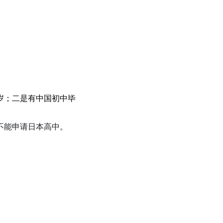
海战术，做真课题研究：日本理科强校如何让高中生提前过上“
岁；二是有中国初中毕
不能申请日本高中。