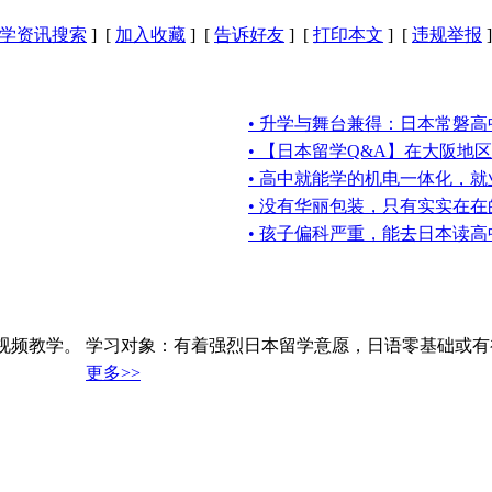
学资讯搜索
] [
加入收藏
] [
告诉好友
] [
打印本文
] [
违规举报
]
• 升学与舞台兼得：日本常磐高
• 【日本留学Q&A】在大阪地
• 高中就能学的机电一体化，
• 没有华丽包装，只有实实在
• 孩子偏科严重，能去日本读高
视频教学。 学习对象：有着强烈日本留学意愿，日语零基础或有
更多>>