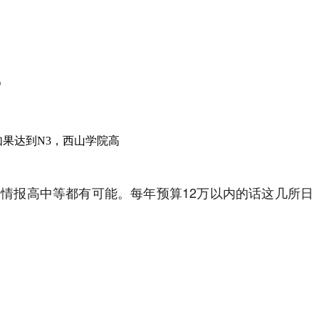
哪些准备？
孩子偏科严重，能去日本读高中吗？
池田高中获
？
如果达到N3，西山学院高
岛情报高中等都有可能。每年预算12万以内的话这几所日