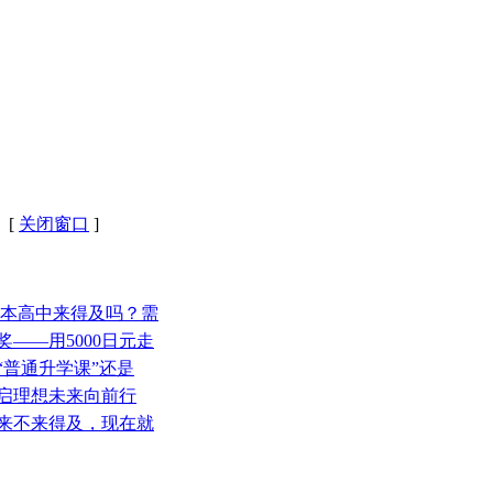
 [
关闭窗口
]
日本高中来得及吗？需
奖——用5000日元走
“普通升学课”还是
开启理想未来向前行
问来不来得及，现在就