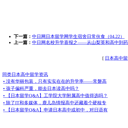
下一篇：
中日网日本留学网学生宿舍日常伙食（04.22）
上一篇：
中日网名校升学喜报之——从山梨英和高中到药
[
日本高中留
同类日本高中留学资讯
• 没有华丽包装，只有实实在在的升学率——常磐高
• 孩子偏科严重，能去日本读高中吗？
• 【日本留学Q&A】工学院大学附属高中值得选吗？
• 除了IT和多媒体，鹿儿岛情报高中还藏着个硬核专
• 【日本留学Q&A】申请日本高中或初中，对日语有