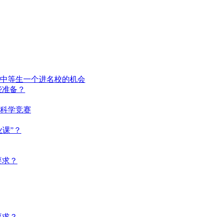
中等生一个进名校的机会
些准备？
界科学竞赛
课”？
要求？
要求？