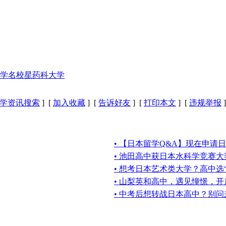
学名校星药科大学
学资讯搜索
] [
加入收藏
] [
告诉好友
] [
打印本文
] [
违规举报
]
• 【日本留学Q&A】现在申请
• 池田高中获日本水科学竞赛大
• 想考日本艺术类大学？高中选
• 山梨英和高中，遇见憧憬，
• 中考后想转战日本高中？别