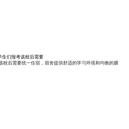
这了
中日网日本留学网学生宿舍日常伙食（07.23）
【日本
学生们报考该校后需要
考该校后需要统一住宿，宿舍提供舒适的学习环境和均衡的膳