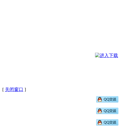
&A】日本读高中的中国留学生暑假一般做什么？
山梨英和高
 [
关闭窗口
]