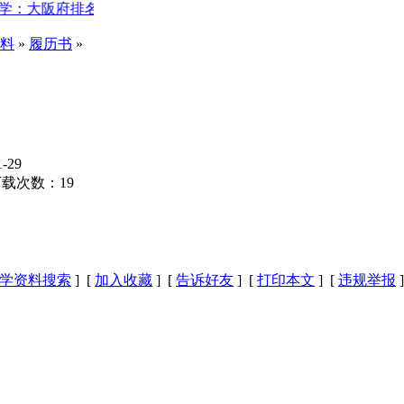
：大阪府排名前五的桃山学院高中，到底有多强
【日本留学Q
料
»
履历书
»
-29
载次数：
19
学资料搜索
] [
加入收藏
] [
告诉好友
] [
打印本文
] [
违规举报
]