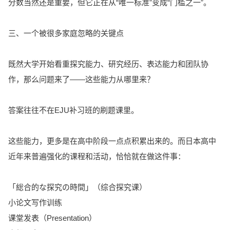
分数当然还是重要，但它正在从“唯一标准”变成“门槛之一”。
三、一个被很多家庭忽略的关键点
既然大学开始看重探究能力、研究经历、表达能力和团队协
作，那么问题来了——这些能力从哪里来？
答案往往不在EJU补习班的刷题课里。
这些能力，更多是在高中阶段一点点积累出来的。而日本高中
近年来普遍强化的课程和活动，恰恰就在做这件事：
「総合的な探究の時間」（综合探究课）
小论文写作训练
课堂发表（Presentation）