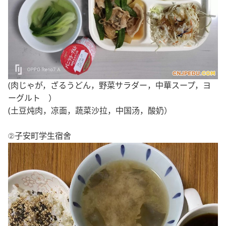
(肉じゃが，ざるうどん，野菜サラダー，中華スープ，ヨ
ーグルト ）
(土豆炖肉，凉面，蔬菜沙拉，中国汤，酸奶）
②子安町
学生宿舍