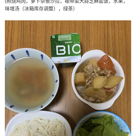
(照烧鸡肉，萝卜杂鱼沙拉，裙带菜大蒜芝麻盐饭，水果，
味增汤（冰箱库存调整），绿茶）