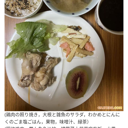
(鶏肉の照り焼き，大根と雑魚のサラダ，わかめとにんに
くのごま塩ごはん，果物，味噌汁、緑茶）