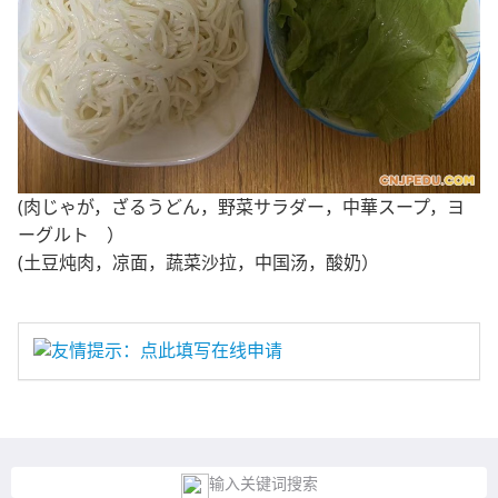
(肉じゃが，ざるうどん，野菜サラダー，中華スープ，ヨ
ーグルト ）
(土豆炖肉，凉面，蔬菜沙拉，中国汤，酸奶）
友情提示：点此填写在线申请
输入关键词搜索