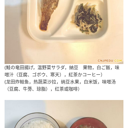
(鮭の竜田揚げ，温野菜サラダ，納豆 果物，白ご飯，味
噌汁（豆腐、ゴボウ、寒天），紅茶かコーヒー）
(龙田炸鲑鱼，热蔬菜沙拉，纳豆水果，白米饭，味噌汤
（豆腐、牛蒡、琼脂），红茶或咖啡）