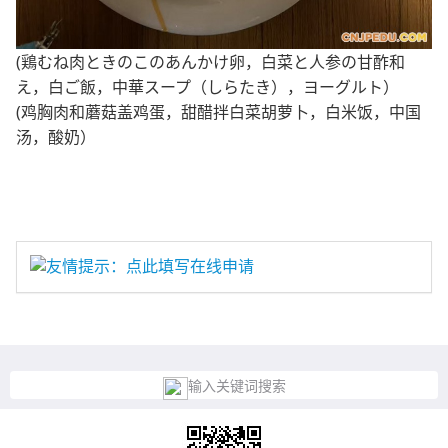
(鶏むね肉ときのこのあんかけ卵，白菜と人参の甘酢和
え，白ご飯，中華スープ（しらたき），ヨーグルト）
(鸡胸肉和蘑菇盖鸡蛋，甜醋拌白菜胡萝卜，白米饭，中国
汤，酸奶）
友情提示：点此填写在线申请
输入关键词搜索