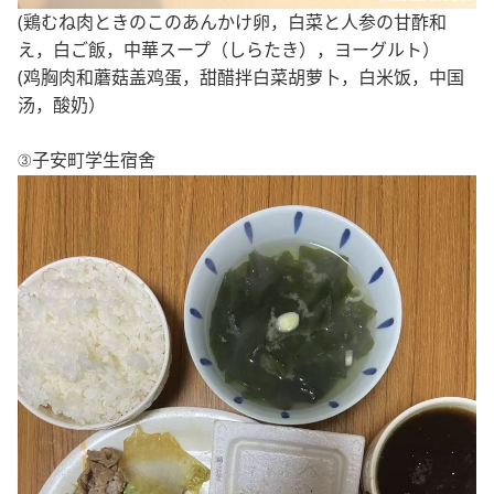
(鶏むね肉ときのこのあんかけ卵，白菜と人参の甘酢和
え，白ご飯，中華スープ（しらたき），ヨーグルト）
(鸡胸肉和蘑菇盖鸡蛋，甜醋拌白菜胡萝卜，白米饭，中国
汤，酸奶）
③
子安町
学生宿舍