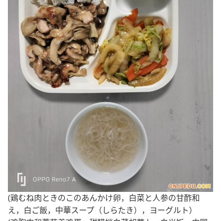
(鶏むね肉ときのこのあんかけ卵，白菜と人参の甘酢和
え，白ご飯，中華スープ（しらたき），ヨーグルト）