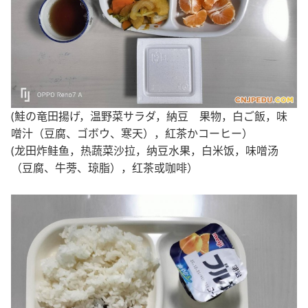
(鮭の竜田揚げ，温野菜サラダ，納豆 果物，白ご飯，味
噌汁（豆腐、ゴボウ、寒天），紅茶かコーヒー）
(龙田炸鲑鱼，热蔬菜沙拉，纳豆水果，白米饭，味噌汤
（豆腐、牛蒡、琼脂），红茶或咖啡）