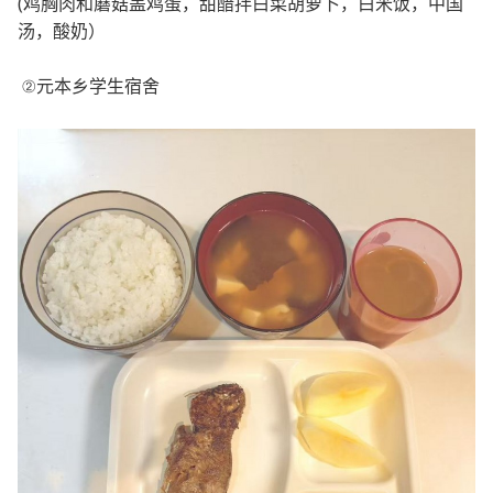
(鸡胸肉和蘑菇盖鸡蛋，甜醋拌白菜胡萝卜，白米饭，中国
汤，酸奶）
②元本乡
学生宿舍