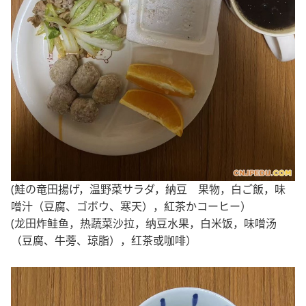
(鮭の竜田揚げ，温野菜サラダ，納豆 果物，白ご飯，味
噌汁（豆腐、ゴボウ、寒天），紅茶かコーヒー）
(龙田炸鲑鱼，热蔬菜沙拉，纳豆水果，白米饭，味噌汤
（豆腐、牛蒡、琼脂），红茶或咖啡）