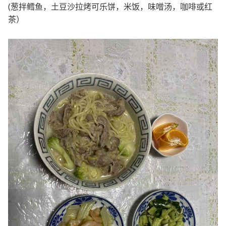
(葱拌鳕鱼，土豆沙拉烤可乐饼，米饭，味噌汤，咖啡或红
茶）