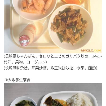
(長崎風ちゃんぽん，セロリとエビのガリバタ炒め，ｺ-ﾙｽﾛ-
ｻﾗﾀﾞ，果物，ヨーグルト）
(长崎风味杂烩，芹菜炒虾，炸玉米饼沙拉，水果，酸奶）
③大阪
学生宿舍