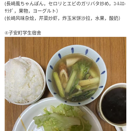
(長崎風ちゃんぽん，セロリとエビのガリバタ炒め，ｺ-ﾙｽﾛ-
ｻﾗﾀﾞ，果物，ヨーグルト）
(长崎风味杂烩，芹菜炒虾，炸玉米饼沙拉，水果，酸奶）
④
子安町
学生宿舍