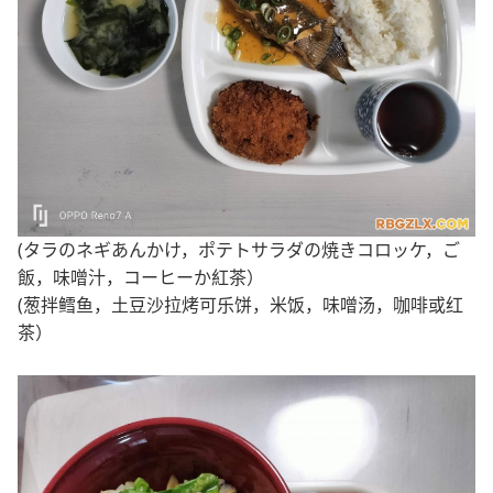
(タラのネギあんかけ，ポテトサラダの焼きコロッケ，ご
飯，味噌汁，コーヒーか紅茶）
(葱拌鳕鱼，土豆沙拉烤可乐饼，米饭，味噌汤，咖啡或红
茶）