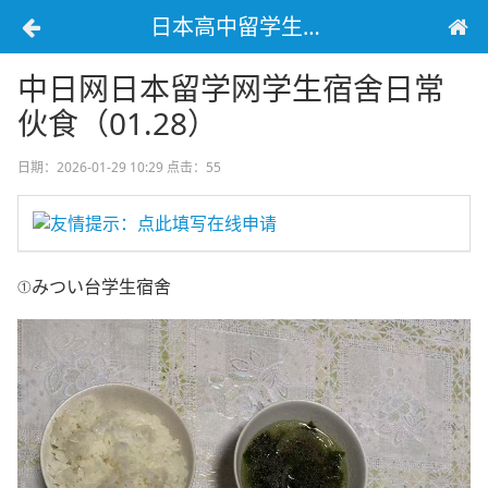
日本高中留学生宿舍生活
中日网日本留学网学生宿舍日常
伙食（01.28）
日期：2026-01-29 10:29
点击：55
友情提示：点此填写在线申请
①
みつい台学生宿舍