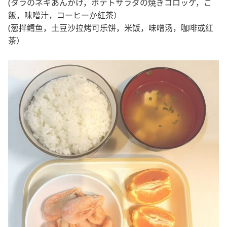
(タラのネギあんかけ，ポテトサラダの焼きコロッケ，ご
飯，味噌汁，コーヒーか紅茶）
(葱拌鳕鱼，土豆沙拉烤可乐饼，米饭，味噌汤，咖啡或红
茶）