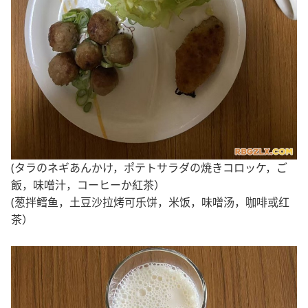
(タラのネギあんかけ，ポテトサラダの焼きコロッケ，ご
飯，味噌汁，コーヒーか紅茶）
(葱拌鳕鱼，土豆沙拉烤可乐饼，米饭，味噌汤，咖啡或红
茶）