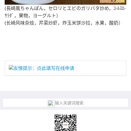
(長崎風ちゃんぽん，セロリとエビのガリバタ炒め，ｺ-ﾙｽﾛ-
ｻﾗﾀﾞ，果物，ヨーグルト）
(长崎风味杂烩，芹菜炒虾，炸玉米饼沙拉，水果，酸奶）
友情提示：点此填写在线申请
输入关键词搜索