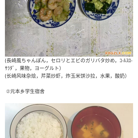
(長崎風ちゃんぽん，セロリとエビのガリバタ炒め，ｺ-ﾙｽﾛ-
ｻﾗﾀﾞ，果物，ヨーグルト）
(长崎风味杂烩，芹菜炒虾，炸玉米饼沙拉，水果，酸奶）
②元本乡
学生宿舍