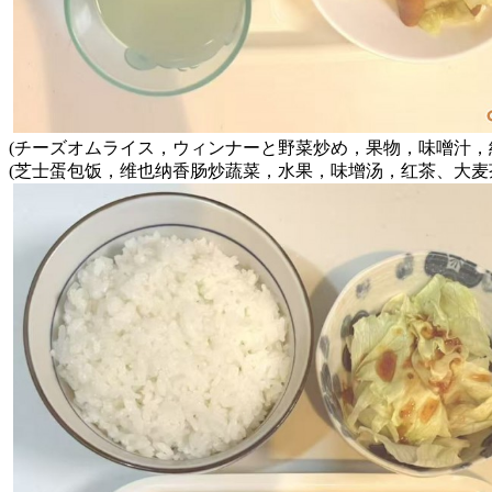
(チーズオムライス，ウィンナーと野菜炒め，果物，味噌汁，
(芝士蛋包饭，维也纳香肠炒蔬菜，水果，味增汤，红茶、大麦