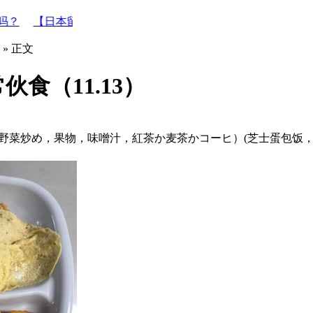
学Q&A】2026哪些日本高中在国内招生？什么时候考？
日本
» 正文
食（11.13）
野菜炒め，果物，味噌汁，紅茶か麦茶かコーヒ）(芝士蛋包饭