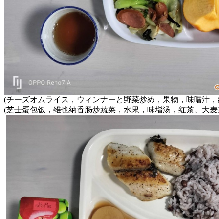
(チーズオムライス，ウィンナーと野菜炒め，果物，味噌汁，
(芝士蛋包饭，维也纳香肠炒蔬菜，水果，味增汤，红茶、大麦