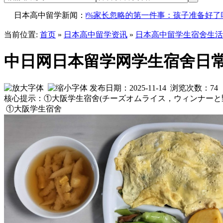
高中，90%家长忽略的第一件事：孩子准备好了吗？
日本高中留学新闻：
【日本留
当前位置:
首页
»
日本高中留学资讯
»
日本高中留学生宿舍生活
中日网日本留学网学生宿舍日常伙
发布日期：2025-11-14 浏览次数：
74
核心提示：①大阪学生宿舍(チーズオムライス，ウィンナーと
①大阪学生宿舍