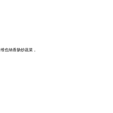
高中留学的第一步，90%的家长都忽略了！
分界线上的青春：
，维也纳香肠炒蔬菜，