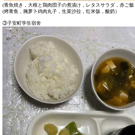
(青魚焼き，大根と鶏肉団子の煮漬け，レタスサラダ，赤ご飯
(烤青鱼，腌萝卜鸡肉丸子，生菜沙拉，红米饭，酸奶）
③
子安町
学生宿舍