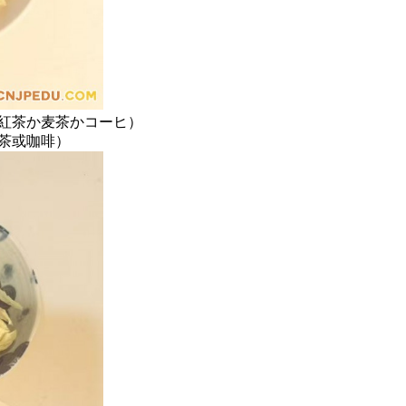
紅茶か麦茶かコーヒ）
茶或咖啡）