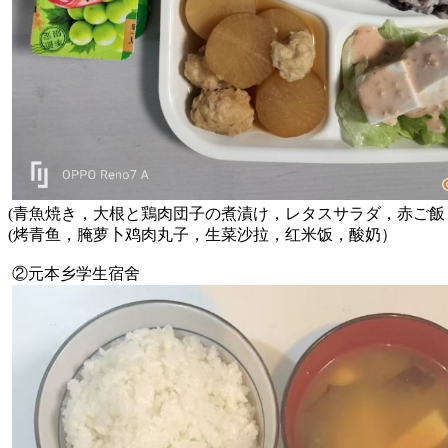
(青魚焼き，大根と鶏肉団子の煮漬け，レタスサラダ，赤ご飯
(烤青鱼，腌萝卜鸡肉丸子，生菜沙拉，红米饭，酸奶）
②元本乡
学生宿舍