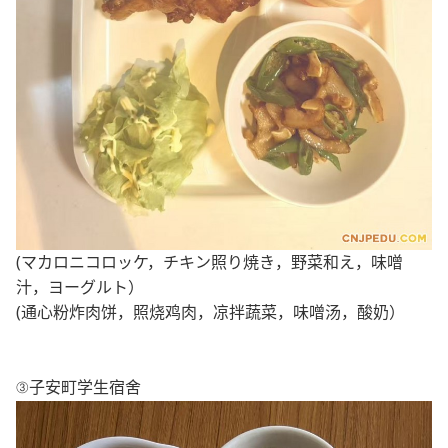
(マカロニコロッケ，チキン照り焼き，野菜和え，味噌
汁，ヨーグルト）
(通心粉炸肉饼，照烧鸡肉，凉拌蔬菜，味噌汤，酸奶）
③
子安町
学生宿舍