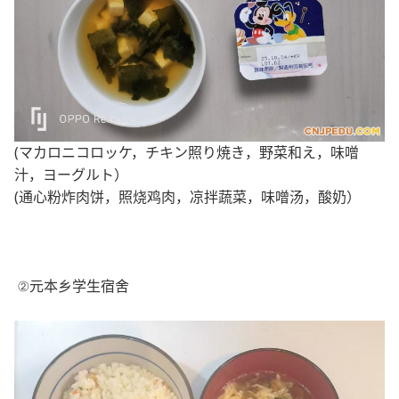
(マカロニコロッケ，チキン照り焼き，野菜和え，味噌
汁，ヨーグルト）
(通心粉炸肉饼，照烧鸡肉，凉拌蔬菜，味噌汤，酸奶）
②元本乡
学生宿舍