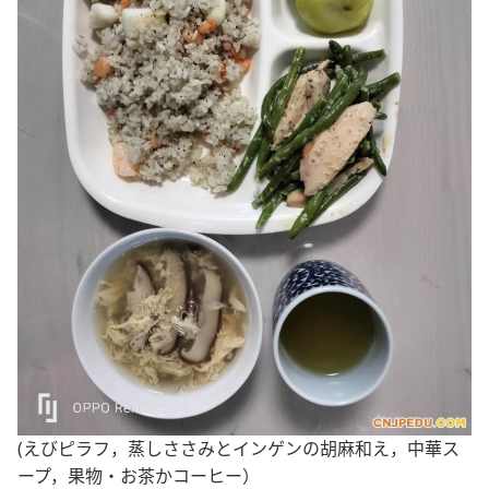
(えびピラフ，蒸しささみとインゲンの胡麻和え，中華ス
ープ，果物・お茶かコーヒー）