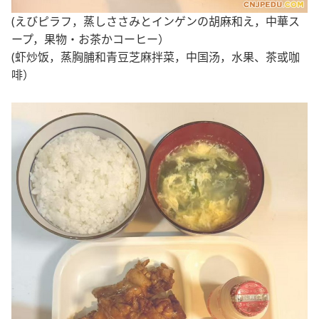
(えびピラフ，蒸しささみとインゲンの胡麻和え，中華ス
ープ，果物・お茶かコーヒー）
(虾炒饭，蒸胸脯和青豆芝麻拌菜，中国汤，水果、茶或咖
啡）