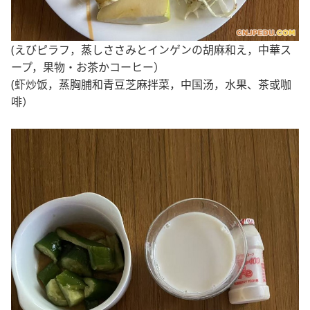
(えびピラフ，蒸しささみとインゲンの胡麻和え，中華ス
ープ，果物・お茶かコーヒー）
(虾炒饭，蒸胸脯和青豆芝麻拌菜，中国汤，水果、茶或咖
啡）